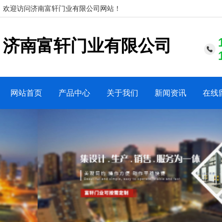
欢迎访问济南富轩门业有限公司网站！
济南富轩门业有限公司
网站首页
产品中心
关于我们
新闻资讯
在线