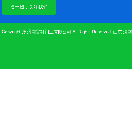
扫一扫，关注我们
Copyright @ 济南富轩门业有限公司 All Rights Reserved.
山东
济南